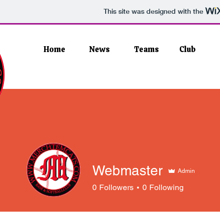
This site was designed with the
Home
News
Teams
Club
Webmaster
Admin
0
Followers
0
Following